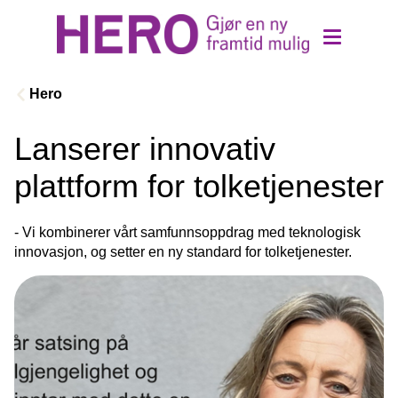
Hero
Lanserer innovativ
Bestill tolk
plattform for tolketjenester
Om oss
- Vi kombinerer vårt samfunnsoppdrag med teknologisk 
innovasjon, og setter en ny standard for tolketjenester.
Innovasjon og samfunnspåvirkning
Etikk og verdier
Kontakt