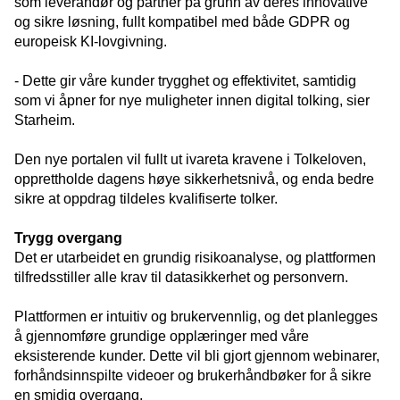
som leverandør og partner på grunn av deres innovative
og sikre løsning, fullt kompatibel med både GDPR og
europeisk KI-lovgivning.
-
Dette gir våre kunder trygghet og effektivitet, samtidig
som vi åpner for nye muligheter innen digital tolking, sier
Starheim.
Den nye portalen vil fullt ut ivareta kravene i Tolkeloven,
opprettholde dagens høye sikkerhetsnivå, og enda bedre
sikre at oppdrag tildeles kvalifiserte tolker.
Trygg overgang
Det er utarbeidet en grundig risikoanalyse, og plattformen
tilfredsstiller alle krav til datasikkerhet og personvern.
Plattformen er intuitiv og brukervennlig, og det planlegges
å gjennomføre grundige opplæringer med våre
eksisterende kunder. Dette vil bli gjort gjennom webinarer,
forhåndsinnspilte videoer og brukerhåndbøker for å sikre
en smidig overgang.